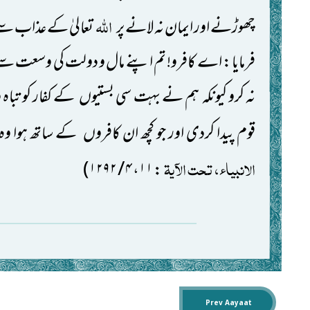
اللہ
چھوڑنے اور ایمان نہ لانے پر
تعالیٰ کے عذاب سے ڈ
فرمایا: اے کافرو! تم اپنے مال و دولت کی وسعت سے دھوک
نہ کرو کیونکہ
ہم نے بہت سی بستیوں
کے کفار کو تباہ
قوم پیدا کردی اور جو کچھ ان کافروں
کے ساتھ ہوا وہ
الانبیاء، تحت الآیۃ
)
: ۱۱، ۴ / ۱۲۹۲
Prev Aayaat