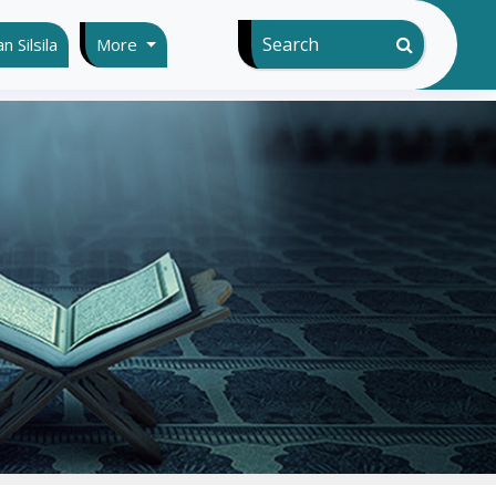
Search
 Silsila
More