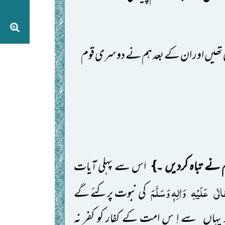
الی تھیں اور ان کے بعد ہم نے دوسری قوم
 نے تباہ کردیں ۔}
اس سے پہلی آیات
َالٰی
عَلَیْہِ
وَاٰلِہٖ وَسَلَّمَ
کی نبوت پرکئے گے
 یہاں
سے اِ س امت کے کفار کو کفر نہ