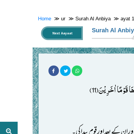
Home
≫
ur
≫
Surah Al Anbiya
≫
ayat 
Surah Al Anbi
Next Aayaat
َا قَوْمًا اٰخَرِیْنَ(11)
اور ان کے بعد اور قوم پیدا کی۔