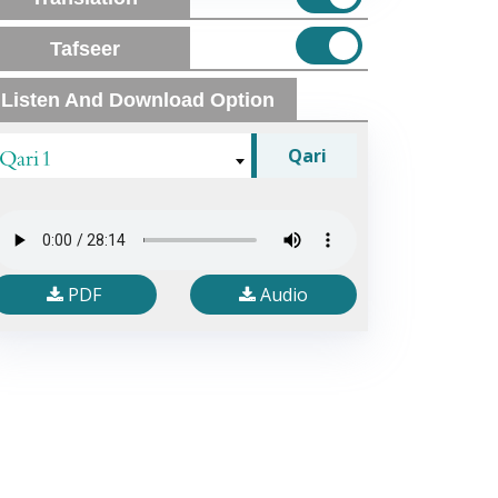
Tafseer
Listen And Download Option
Qari 1
Qari
PDF
Audio