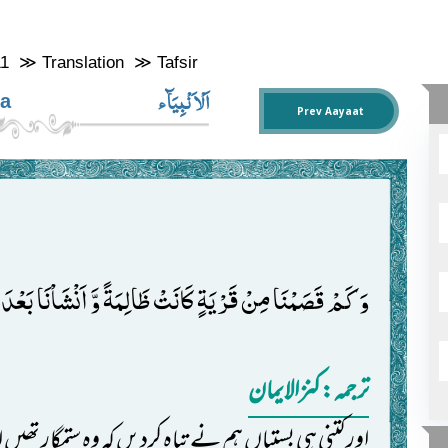
11
≫
Translation
≫
Tafsir
اَلْاَ نْبِيَآء
ya
Prev Aayaat
وَ كَمْ قَصَمْنَا مِنْ قَرْیَةٍ كَانَتْ ظَالِمَةً وَّ اَنْشَاْنَا بَعْدَه
ترجمہ: کنزالایمان
اور کتنی ہی بستیاں ہم نے تباہ کردیں کہ وہ ستمگار تھیں 