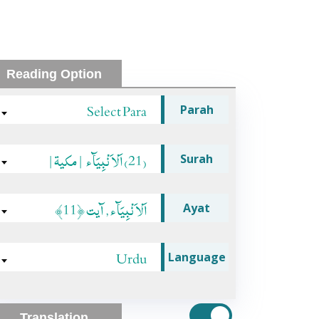
Reading Option
Select Para
Parah
(21) اَلْاَ نْبِيَآء |مکیۃ|
Surah
اَلْاَ نْبِيَآء, آیت ﴿11﴾
Ayat
Urdu
Language
Translation