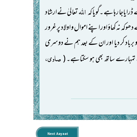
اللہ
رایاجا رہا ہے ۔گویا کہ
تعالیٰ
نے ارشاد
ہ نہ کھاؤ اور اپنے اموال و اولاد پر غرور
 و برباد کر دیا اور ان کے بعد ہم نے دوسری
صاوی،
 تمہارے ساتھ بھی ہو سکتاہے۔
(
Next Aayaat