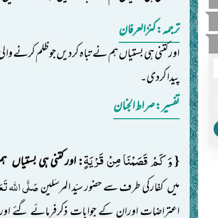
ترجمہ: کنزالعرفان
اور کتنی ہی بستیاں ہم نے تباہ کردیں جو ظلم کرنے و
پیدا کردی۔
تفسیر: ‎صراط الجنان
وَ كَمْ قَصَمْنَا مِنْ قَرْیَةٍ
:
{
اور کتنی ہی بستیاں
ہم
صَلَّی اللہ تَع
میں
کفارکی طرف سے حضور سیّد المرسَلین
اعتراضات اوران کے جوابات ذکرفرمائے گئے اور