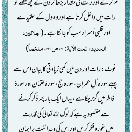
کم کر کے اور رات کی مقدار بڑھا کر دن کے کچھ حصے کو
رات میں داخل کرتا ہے اور وہ دِل کے عقیدے
جلالین،
اور قلبی اَسرار سب کو جانتا ہے۔
(
الحدید، تحت الآیۃ:
، ص
، ملخصاً
)
۴۴۹
۶
نوٹ:رات اور دن میں کمی زیادتی کا بیان اس سے
پہلے سورہ اٰلِ عمران،سورہ حج، سورۂ لقمان اور سورۂ
فاطر میں گزر چکا ہے،یہاں ایک بار پھر ذکر کرنے
اللہ
سے مقصود یہ ہے کہ لوگ
تعالیٰ کی قدرت
میں غورو فکر کریں اوراس کی وحدانیَّت پر ایمان