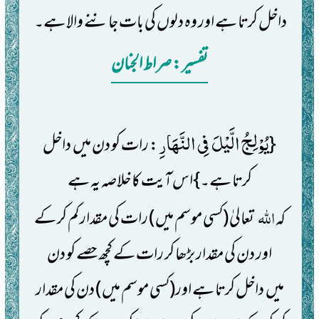
داخل کرتا ہے اور وہ دلوں کی بات جاننے والا ہے۔
تفسیر: ‎صراط الجنان
یُوْلِجُ الَّیْلَ فِی النَّهَارِ
{
: رات کو دن میں داخل
کرتا ہے۔}اس آیت کا خلاصہ یہ ہے
اللہ
کہ
تعالیٰ
(کسی موسم میں )
رات کی مقدار کم کر کے
اور دن کی مقدار بڑھا کر رات کے کچھ حصے کو دن
میں داخل کرتا ہے اور
(کسی موسم میں )
دن کی مقدار