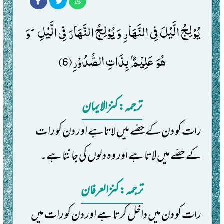
یُوْلِجُ الَّیْلَ فِی النَّهَارِ وَ یُوْلِجُ النَّهَارَ فِی الَّیْلِؕ-وَ 
هُوَ عَلِیْمٌۢ بِذَاتِ الصُّدُوْرِ(6)
ترجمہ: کنزالایمان
رات کو دن کے حصّے میں لاتا ہے اور دن کو رات
کے حصّے میں لاتا ہے اور وہ دلوں کی جانتا ہے۔
ترجمہ: کنزالعرفان
رات کو دن میں داخل کرتا ہے اور دن کو رات میں