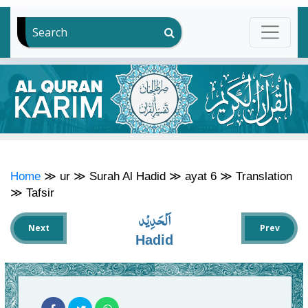
Search
Home
≫
ur
≫
Surah Al Hadid
≫
ayat 6
≫
Translation
≫
Tafsir
اَلْحَدِيْد
Next
Prev
Hadid