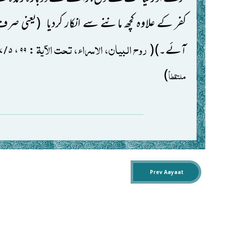
کفر کے علاوہ کچھ ماننے سے انکار کردیا
(یعنی صرف ک
روح البیان، الاسراء، تحت الآیۃ
آئے۔)
(
:
،
۵ / ۲۰۷
۹۹
)
ملتقطاً
Prev Aayaat