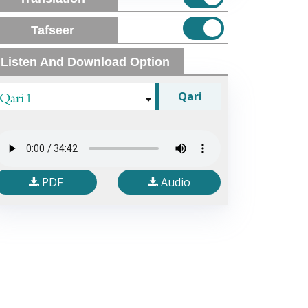
Tafseer
Listen And Download Option
Qari 1
Qari
PDF
Audio