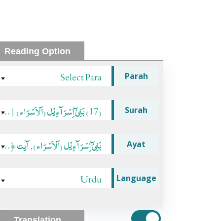
Reading Option
Select Para
Parah
(17) بَنِیْٓ اِسْرَآءِیْل (اَلْاَسْرَاء) |مکیۃ|
Surah
بَنِیْٓ اِسْرَآءِیْل (اَلْاَسْرَاء), آیت ﴿99﴾
Ayat
Urdu
Language
Translation