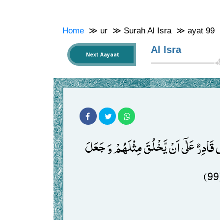
Home
≫
ur
≫
Surah Al Isra
≫
ayat 99
Al Isra
Next Aayaat
اَوَ لَمْ یَرَوْا اَنَّ اللّٰهَ الَّذِیْ خَلَقَ السَّمٰوٰتِ وَ الْاَرْضَ قَادِرٌ عَلٰۤى اَنْ یَّخْلُقَ مِثْلَهُمْ وَ جَعَلَ 