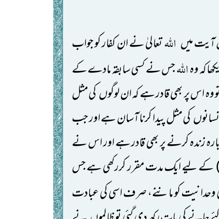
اللّٰہ
آیت میں
تعالیٰ نے ان کفار کو جواب
اللّٰہ
کھا کہ وہ
جس نے کسی سابقہ مادے کے
و وہ اس پر بھی قادر ہے کہ ان لوگوں
کی مثل
نسانوں
کی مثل پیدا کرنا آسان ہے اور جب
ارہ زندہ کرنے پر بھی قادر ہے اور اس نے
کے لیے ایک مدت مقرر کررکھی ہے جس
کی وحدانیت کو ماننے، صرف اسی کی عبادت
ئے جانے کی
بات رکھ دی گئی تو ظالموں
نے