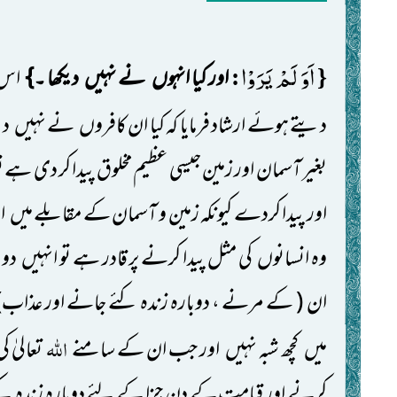
اَوَ لَمْ یَرَوْا
:
{
اور کیا انہوں
نے نہیں
دیکھا ۔}
اس 
دیتے ہوئے ارشاد فرمایا کہ کیا ان کافروں
نے نہیں
دی
بغیر آسمان اور زمین جیسی عظیم مخلوق پیدا کر دی ہے ت
اور پیدا کردے کیونکہ زمین و آسمان کے مقابلے میں
ا
وہ انسانوں
کی مثل پیدا کرنے پر قادر ہے تو انہیں
دوب
ان
( کے مرنے ، دوبارہ زندہ کئے جانے اور عذاب)
اللّٰہ
میں
کچھ شبہ نہیں
اور جب ان کے سامنے
تعالیٰ 
کرنے اور قیامت کے دن جزا کے لئے دوبارہ زندہ ک