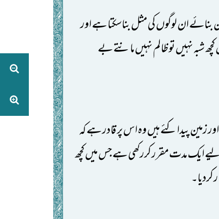
ین بنائے ان لوگوں کی مثل بناسکتا ہے اور
ھ شبہ نہیں تو ظالم نہیں مانتے بے
ور زمین پیدا کئے ہیں وہ اس پر قادر ہے کہ
یے ایک مدت مقرر کررکھی ہے جس میں کچھ
ر کردیا۔