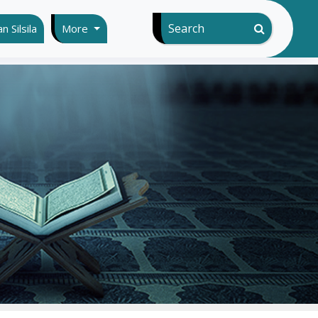
Search
 Silsila
More