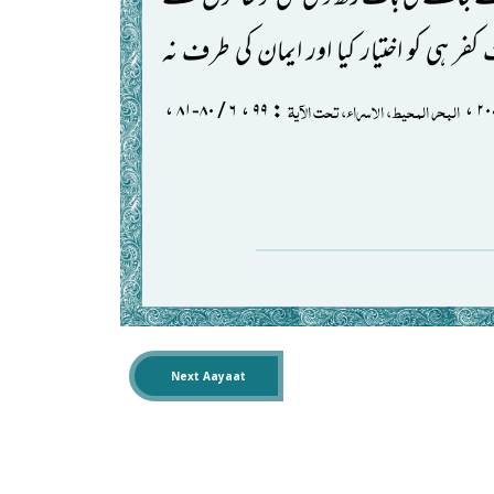
فر ہی کو اختیار کیا اور ایمان کی طرف نہ
،
،
:
،
البحر المحیط، الاسراء، تحت الآیۃ
۹۹
۶ / ۸۰-۸۱
Next Aayaat