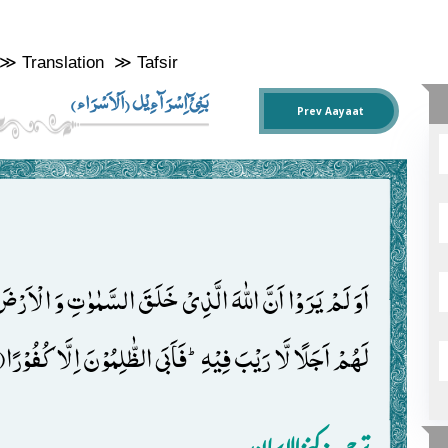
≫
Translation
≫
Tafsir
بَنِیْٓ اِسْرَآءِیْل (اَلْاَسْرَاء)
Prev Aayaat
لَهُمْ اَجَلًا لَّا رَیْبَ فِیْهِؕ-فَاَبَى الظّٰلِمُوْنَ اِلَّا كُفُوْرًا(99)