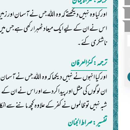
ترجمہ: کنزالایمان
اور کیا وہ نہیں دیکھتے کہ وہ اللہ جس نے آسمان اور زم
اس نے ان کے لیے ایک میعاد ٹھہرا رکھی ہے جس میں کچ
ناشکری کئے۔
ترجمہ: کنزالعرفان
اور کیا انہوں نے نہیں دیکھا کہ وہ اللہ جس نے آسمان ا
ان لوگوں کی مثل اور پیدا کردے اور اس نے ان کے ل
شبہ نہیں تو ظالموں نے کفر کے علاوہ کچھ ماننے سے انکا
تفسیر: ‎صراط الجنان