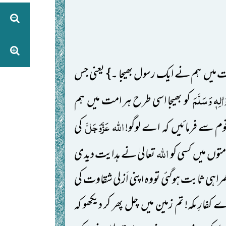
ت میں ہم نے ایک رسول بھیجا ۔} یعنی جس
ٰلِہٖ وَسَلَّمَ
کو بھیجا اسی طرح ہر امت میں ہم
اللّٰہ
عَزَّوَجَلَّ
 قوم سے فرمائیں کہ اے لوگو!
کی
اللّٰہ
توں میں کسی کو
تعالیٰ نے ہدایت دیدی
مراہی ثابت ہوگئی تووہ اپنی اَزلی شقاوت کی
رِ مکہ! تم زمین میں چل پھر کر دیکھو کہ