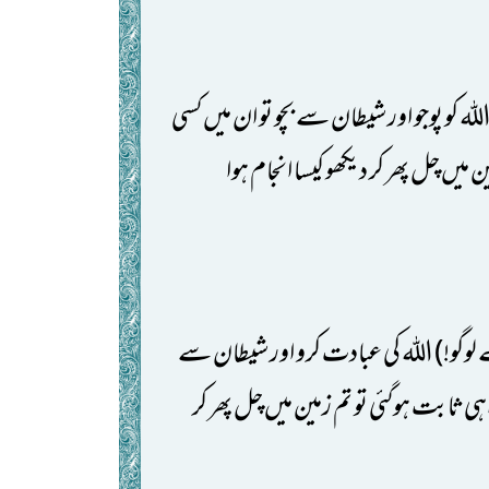
 کو پوجو اور شیطان سے بچو تو ان میں کسی
ن میں چل پھر کر دیکھو کیسا انجام ہوا
لوگو!) اللہ کی عبادت کرو اور شیطان سے
اہی ثابت ہوگئی تو تم زمین میں چل پھر کر