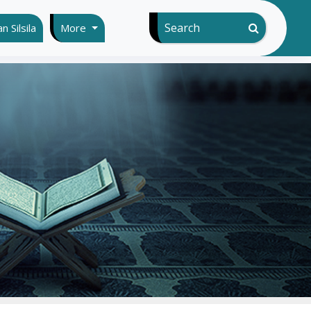
Search
 Silsila
More