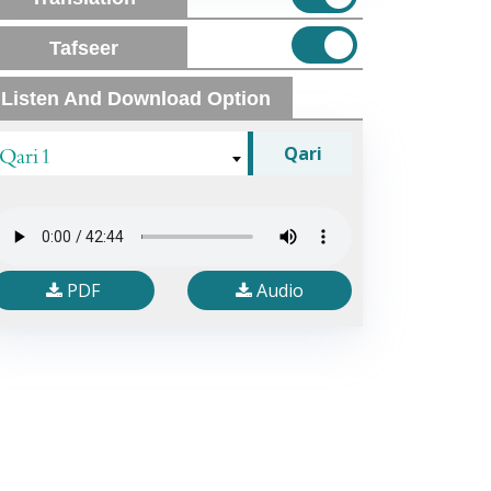
Tafseer
Listen And Download Option
Qari 1
Qari
PDF
Audio