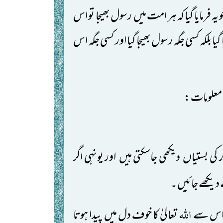
رمایا گیا کہ ہر امت میں رسول بھیجا تو اس
یا بلکہ کسی جگہ رسول بھیجا گیا اور کسی جگہ اس
 معلومات:
 کفار کی بستیاں دیکھی جاسکتی ہیں اور یونہی اگر
دیکھے جائیں ۔
اللّٰہ
تعالیٰ کا خوف دل میں پیدا ہوتا