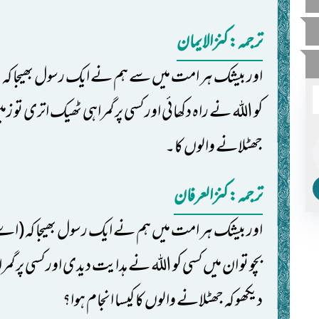
ترجمہ: کنزالایمان
اور بیشک ہر امت میں سے ہم نے ایک رسول بھیجا کہ اللہ
کو اللہ نے راہ دکھائی اور کسی پر گمراہی ٹھیک اتری تو زمی
جھٹلانے والوں کا۔
ترجمہ: کنزالعرفان
اور بیشک ہر امت میں ہم نے ایک رسول بھیجا کہ (اے 
بچو تو ان میں کسی کو اللہ نے ہدایت دیدی اور کسی پر گمر
دیکھو کہ جھٹلانے والوں کا کیسا انجام ہوا؟