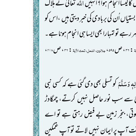
اللّٰہ
کاکیسا انجام ہوا؟ انہیں
تعالیٰ نے ہلاک
بستیاں اُن کی بربادی کی خبر دیتی ہیں ،اس کو
صِر رہے تو تمہارا بھی ایسا ہی انجام ہونا ہے۔
:
، ص
،
:
، ص
،
ۃ
جلالین، النحل، تحت الآیۃ
۲۱۸
۳۶
۵۹۵
۳۶
لِہٖ وَسَلَّمَ
کو تسلی بھی دی گئی ہے کہ کسی نبی
 سے سب نور حاصل نہیں کرتے، چمگادڑ
وتی، بنجر زمین بے فیض رہتی ہے تو اے
خت آپ پر ایمان نہیں لاتے تو آپ غمگین