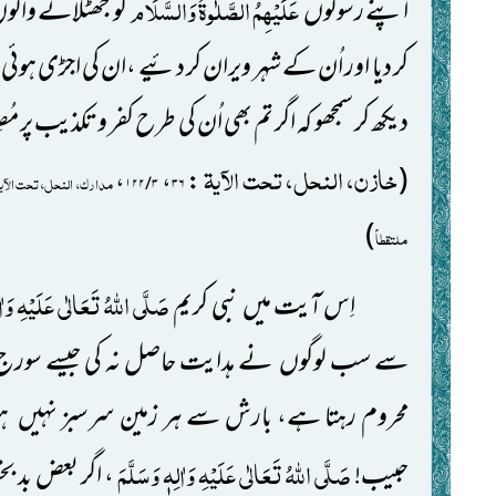
عَلَیْہِمُ الصَّلٰوۃُ وَالسَّلَام
اپنے رسولوں
کو جھٹلانے والوں 
کر دیا اور اُن کے شہر ویران کر دئیے ،ان کی اجڑی ہوئی 
دیکھ کر سمجھو کہ اگر تم بھی اُن کی طرح کفر و تکذیب پر مُ
خازن، النحل، تحت الآیۃ
،
،
:
(
مدارک، النحل، تحت الآی
۳ / ۱۲۲
۳۶
)
ملتقطاً
صَلَّی اللّٰہُ تَعَالٰی عَلَیْہِ وَاٰ
اِس آیت میں نبی کریم
سے سب لوگوں نے ہدایت حاصل نہ کی جیسے سورج
محروم رہتا ہے، بارش سے ہر زمین سرسبز نہیں ہ
صَلَّی اللّٰہُ تَعَالٰی عَلَیْہِ وَاٰلِہٖ وَسَلَّمَ
حبیب!
، اگر بعض بد ب