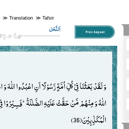
6
≫
Translation
≫
Tafsir
اَلنَّحْل
Prev Aayaat
الْمُكَذِّبِیْنَ(36)