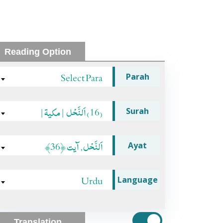
Reading Option
Select Para
Parah
(16) اَلنَّحْل |مکیۃ|
Surah
اَلنَّحْل, آیت ﴿36﴾
Ayat
Urdu
Language
Translation