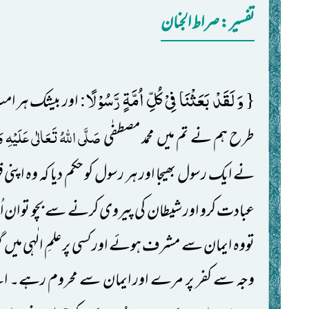
تفسیر: ‎صراط الجنان
وَ لَقَدْ بَعَثْنَا فِیْ كُلِّ اُمَّةٍ رَّسُوْلًا
:
{
اور بیشک ہر ام
صَلَّی اللّٰہُ تَعَالٰی عَلَیْہِ وَا
طرح ہم نے تم میں محمد مصطفٰی
نے ایک رسول بھیجا اور ہر رسول کو حکم دیا کہ وہ اپنی
عبادت کرو اور شیطان کی پیروی کرنے سے بچو تو ان اُم
تووہ ایمان سے مشرف ہوئے اور کسی پر علمِ الٰہی میں گ
وجہ سے کفر پر مرے اور ایمان سے محروم رہے۔ اے کفا