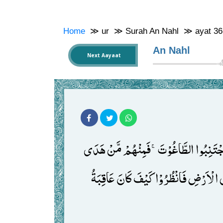
Home
≫
ur
≫
Surah An Nahl
≫
ayat 3
An Nahl
Next Aayaat
وَ لَقَدْ بَعَثْنَا فِیْ كُلِّ اُمَّةٍ رَّسُوْلًا اَنِ اعْبُدُوا اللّٰهَ وَ اجْتَنِبُوا الطَّاغُوْتَۚ-فَمِنْهُمْ مَّنْ هَدَى 
اللّٰهُ وَ مِنْهُمْ مَّنْ حَقَّتْ عَلَیْهِ الضَّلٰلَةُؕ-فَسِیْرُوْا فِی الْاَرْضِ فَانْظُرُوْا كَیْفَ كَانَ عَاقِبَةُ 