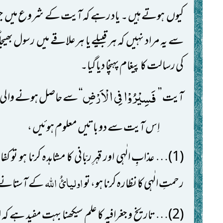
کیوں ہوتے ہیں ۔ یاد رہے کہ آیت کے شروع میں جو یہ ف
سے یہ مراد نہیں کہ ہر قبیلے یا ہر علاقے میں رسول بھیجا گ
کی رسالت کا پیغام پہنچا دیا گیا۔
فَسِیْرُوْا فِی الْاَرْضِ
آیت ’’
‘‘ سے حاصل ہونے والی
اِس آیت سے دو باتیں معلوم ہوئیں ،
(1)… عذابِ الٰہی اور قہرِ ربّانی کا مشاہدہ کرنا ہو تو
اولیائُ
اللّٰہ
رحمتِ الٰہی کا نظارہ کرنا ہو، تو
کے آستانے 
(2)… تاریخ و جغرافیہ کا علم سیکھنا بہت مفید ہے کہ اس سے