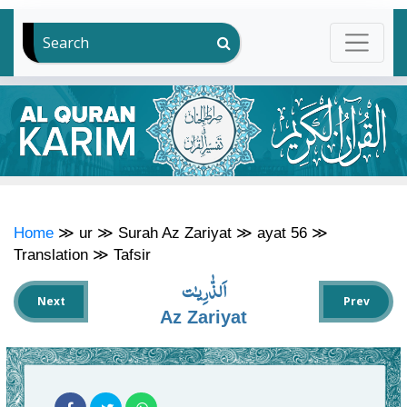
Search
Home
≫
ur
≫
Surah Az Zariyat
≫
ayat 56
≫
Translation
≫
Tafsir
اَلذّٰرِيـٰت
Next
Prev
Az Zariyat