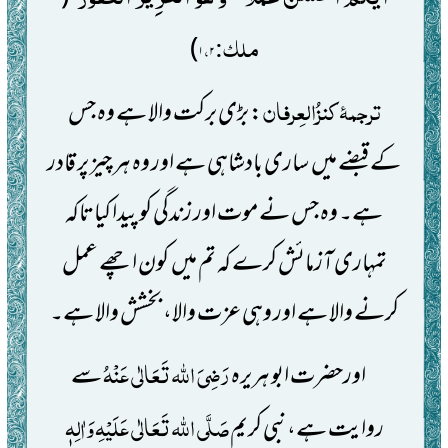
ملک:
)
،
۱
۲
ترجمۂ
کنزُالعِرفان
: بڑی برکت والا ہے وہ جس
کے
قبضے میں
ساری بادشاہی ہے اور وہ ہر چیز پر قادر
ہے۔ وہ جس نے موت اور زندگی کو پیدا کیا تاکہ
تمہاری آزمائش کرے کہ تم میں
کون اچھے عمل
کرنے والا ہے اور وہی عزت والا، بخشش والا ہے۔
رَضِیَ اللہ تَعَالٰی عَنْہُ
اورحضرت ابو ہریرہ
سے
صَلَّی اللہ تَعَالٰی عَلَیْہِ
وَاٰلِہٖ
روایت ہے،نبی کریم