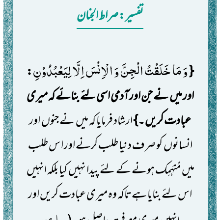
تفسیر: ‎صراط الجنان
وَ مَا خَلَقْتُ الْجِنَّ وَ الْاِنْسَ اِلَّا لِیَعْبُدُوْنِ
:
{
اور میں
نے جن اور آدمی اسی لئے بنائے کہ میری
عبادت کریں ۔}
ارشاد فرمایا کہ میں
نے جنوں
اور
انسانوں
کو صرف دنیا طلب کرنے اور ا س طلب
میں
مُنہَمِک ہونے کے لئے پیدا نہیں
کیا بلکہ انہیں
اس لئے بنایا ہے تاکہ وہ میری عبادت کریں اور
صاوی،