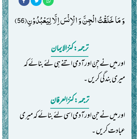
وَ مَا خَلَقْتُ الْجِنَّ وَ الْاِنْسَ اِلَّا لِیَعْبُدُوْنِ(56)
ترجمہ: کنزالایمان
اور میں نے جِنّ اور آدمی اتنے ہی لئے بنائے کہ
میری بندگی کریں ۔
ترجمہ: کنزالعرفان
اور میں نے جن اور آدمی اسی لئے بنائے کہ میری
عبادت کریں ۔