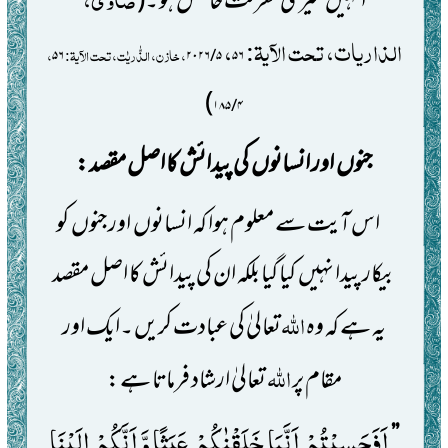
انہیں
میری معرفت حاصل ہو ۔
(
الذاریات، تحت الآیۃ:
،
، خازن، الذّٰریٰت، تحت الآیۃ:
،
۵۶
۲۰۲۶
/
۵
۵۶
)
۱۸۵
/
۴
جنوں
اور انسانوں
کی پیدائش کا اصل مقصد:
اس آیت سے معلوم ہوا کہ انسانوں
اور جنوں
کو
بیکار پیدا نہیں
کیا گیا بلکہ ان کی پیدائش کا اصل مقصد
اللہ
یہ ہے کہ وہ
تعالیٰ کی عبادت کریں ۔ایک اور
اللہ
مقام پر
تعالیٰ ارشاد فرماتا ہے:
اَفَحَسِبْتُمْ اَنَّمَا خَلَقْنٰكُمْ عَبَثًا وَّ اَنَّكُمْ اِلَیْنَا
’’