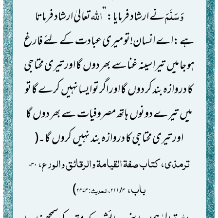
وَسَلَّمَ
اللہ
نے ارشاد فرمایا:
’’
تعالیٰ ارشاد فرماتا
ہے:اے انسان!تو میری عبادت کے لئے فارغ
ہو جا
میں
تیرا سینہ غنا سے بھر دوں
گا اور تیری
محتاجی
کا دروازہ بند کر دوں
گا اور اگر تو ایسانہیں
کرے گا تو
میں
تیرے دونوں
ہاتھ مصروفیات سے بھر دوں
گا
اور تیری محتاجی کا دروازہ بند نہیں
کروں
گا۔
(
ترمذی، کتاب صفۃ القیامۃ والرقائق والورع،
-
۳۰
باب،
)
، الحدیث:
۲۴۷۴
۲۱۱
/
۴