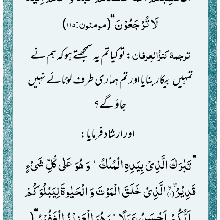
لَا تُرْجَعُوْنَ
مومنون:
)
(
‘‘
۱۱۵
ترجمۂ
کنزُالعِرفان
: تو کیا تم یہ سمجھتے ہو کہ ہم نے
تمہیں
بیکار بنایا اور تم ہماری طرف لوٹائے نہیں
جاؤ گے؟
اور ارشاد فرمایا:
تَبٰرَكَ الَّذِیْ بِیَدِهِ الْمُلْكُ٘- وَ هُوَ عَلٰى كُلِّ شَیْءٍ
’’
قَدِیْرُۙ(ﰳ
الَّذِیْ خَلَقَ الْمَوْتَ وَ الْحَیٰوةَ لِیَبْلُوَكُمْ
۱)
اَیُّكُمْ اَحْسَنُ عَمَلًاؕ-وَ هُوَ الْعَزِیْزُ الْغَفُوْرُ
(
‘‘